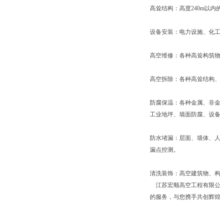
高耸结构：高度240m以
设备安装：电力设施、化
高空维修：各种高耸构筑
高空拆除：各种高耸结构
防腐保温：各种金属、非
工业地坪、墙面防腐、设
防水堵漏：层面、墙体、
漏点控测。
清洗装饰：高空建筑物、
江苏宏顺高空工程有限公
的服务，与您携手共创辉