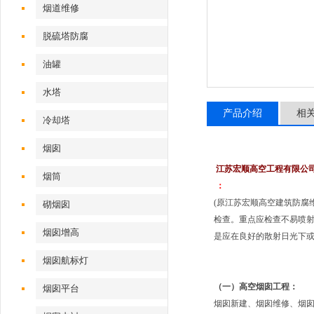
烟道维修
脱硫塔防腐
油罐
水塔
产品介绍
相
冷却塔
烟囱
江苏宏顺高空工程有限公
烟筒
：
(原江苏宏顺高空建筑防腐
砌烟囱
检查。重点应检查不易喷
烟囱增高
是应在良好的散射日光下
烟囱航标灯
（一）高空烟囱工程：
烟囱平台
烟囱新建、烟囱维修、烟