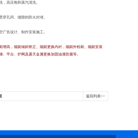
洗，高压饱和蒸汽清洗。
贯穿孔同、缝隙的防火封堵。
空广告设计、制作安装施工。
囱增高，烟囱倾斜矫正、烟囱更换内衬，烟囱外粉刷、烟囱安装
梯、平台、护网及露天金属更换加固油漆防腐等。
固
返回列表>>