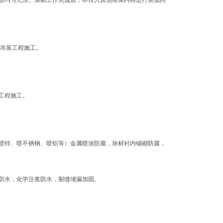
层均匀光滑。涂刷工作完成后，即转入其他塔体内再进行类似同
、吊装工程施工。
工程施工。
喷锌、喷不锈钢、喷铝等）金属喷涂防腐，块材衬内铺砌防腐，
防水，化学注浆防水，裂缝堵漏加固。