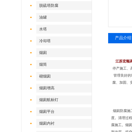
脱硫塔防腐
油罐
水塔
产品介绍
冷却塔
烟囱
江苏宏顺
烟筒
停产施工、
管理良好的
砌烟囱
腐、加固、
烟囱增高
烟囱航标灯
烟囱防腐施
烟囱平台
度。清理过
烟囱内衬
腐施工。烟