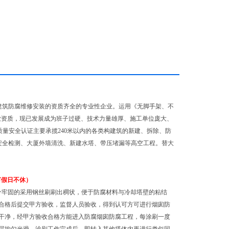
建筑防腐维修安装的资质齐全的专业性企业。运用《无脚手架、不
业资质，现已发展成为班子过硬、技术力量雄厚、施工单位庞大、
量安全认证主要承揽240米以内的各类构建筑的新建、拆除、防
安全检测、大厦外墙清洗、新建水塔、带压堵漏等高空工程。替大
节假日不休）
分牢固的采用钢丝刷刷出稠状，便于防腐材料与冷却塔壁的粘结
合格后提交甲方验收，监督人员验收，得到认可方可进行烟囱防
干净，经甲方验收合格方能进入防腐烟囱防腐工程，每涂刷一度