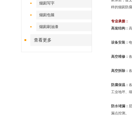
新涂层，提
烟囱写字
样的烟囱防
烟囱包箍
专业承接：
烟囱刷油漆
高耸结构：
查看更多
设备安装：
高空维修：
高空拆除：
防腐保温：
工业地坪、
防水堵漏：
漏点控测。