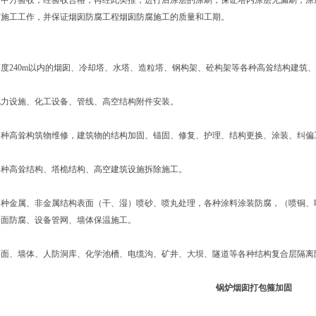
交甲方验收，经验收合格，再经此类推，进行后涂层的涂刷，保证塔内涂层无漏刷，涂
腐施工工作，并保证烟囱防腐工程烟囱防腐施工的质量和工期。
高度240m以内的烟囱、冷却塔、水塔、造粒塔、钢构架、砼构架等各种高耸结构建筑
电力设施、化工设备、管线、高空结构附件安装。
各种高耸构筑物维修，建筑物的结构加固、锚固、修复、护理、结构更换、涂装、纠偏
各种高耸结构、塔桅结构、高空建筑设施拆除施工。
各种金属、非金属结构表面（干、湿）喷砂、喷丸处理，各种涂料涂装防腐，（喷铜、
墙面防腐、设备管网、墙体保温施工。
层面、墙体、人防洞库、化学池槽、电缆沟、矿井、大坝、隧道等各种结构复合层隔离
锅炉烟囱打包箍加固