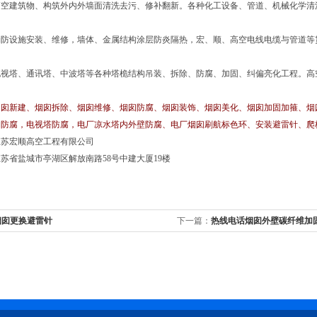
高空建筑物、构筑外内外墙面清洗去污、修补翻新。各种化工设备、管道、机械化学清
消防设施安装、维修，墙体、金属结构涂层防炎隔热，宏、顺、高空电线电缆与管道等
电视塔、通讯塔、中波塔等各种塔桅结构吊装、拆除、防腐、加固、纠偏亮化工程。高
囱新建、烟囱拆除、烟囱维修、烟囱防腐、烟囱装饰、烟囱美化、烟囱加固加箍、烟
构防腐，电视塔防腐，电厂凉水塔内外壁防腐、电厂烟囱刷航标色环、安装避雷针、爬
江苏宏顺高空工程有限公司
苏省盐城市亭湖区解放南路58号中建大厦19楼
烟囱更换避雷针
下一篇：
热线电话烟囱外壁碳纤维加