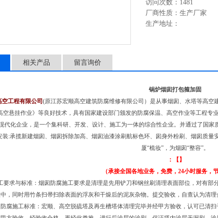
访问次数：1481
厂商性质：生产厂家
生产地址：
相关产品
留言询价
锅炉烟囱打包箍加固
高空工程有限公司
(原江苏宏顺高空建筑防腐维修有限公司）是从事烟囱、水塔等高空
高空悬挂作业》等良好技术，具有国家建设部门颁发的防腐保温、高空作业等工程专
现代化企业，是一个集科研、开发、设计、施工为一体的综合性企业。并通过了国家质
安装:承揽新建烟囱、烟囱拆除加高、烟囱油漆涂刷航标色环、囱身外粉刷、烟囱质量
厦“梳妆”，为烟囱“整容”。
：【】
（承接全国各地业务，免费，24小时服务，
工要求与标准：烟囱防腐施工要求是清理是先用铲刀和钢丝刷清理表面部位，对有部
程中，同时用竹条扫帚扫除表面的浮灰和干燥后的泥灰杂物。提交验收，自查认为清理
囱防腐施工标准：宏顺、高空脱硫塔及再生槽塔体清理完毕并经甲方验收，认可已清扫