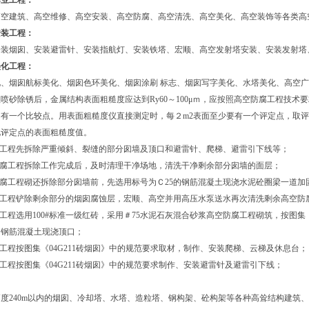
作业工程：
高空建筑、高空维修、高空安装、高空防腐、高空清洗、高空美化、高空装饰等各类高
安装工程：
安装烟囱、安装避雷针、安装指航灯、安装铁塔、宏顺、高空发射塔安装、安装发射塔
美化工程：
化、烟囱航标美化、烟囱色环美化、烟囱涂刷 标志、烟囱写字美化、水塔美化、高空
喷砂除锈后，金属结构表面粗糙度应达到Ry60～100μｍ，应按照高空防腐工程技
２有一个比较点。用表面粗糙度仪直接测定时，每２m2表面至少要有一个评定点，取
此评定点的表面粗糙度值。
腐工程先拆除严重倾斜、裂缝的部分囱墙及顶口和避雷针、爬梯、避雷引下线等；
防腐工程拆除工作完成后，及时清理干净场地，清洗干净剩余部分囱墙的面层；
防腐工程砌还拆除部分囱墙前，先选用标号为Ｃ25的钢筋混凝土现浇水泥砼圈梁一道
腐工程铲除剩余部分的烟囱腐蚀层，宏顺、高空并用高压水泵送水再次清洗剩余高空
腐工程选用100#标准一级红砖，采用＃75水泥石灰混合砂浆高空防腐工程砌筑，按图集
的钢筋混凝土现浇顶口；
腐工程按图集《04G211砖烟囱》中的规范要求取材，制作、安装爬梯、云梯及休息台
腐工程按图集《04G211砖烟囱》中的规范要求制作、安装避雷针及避雷引下线；
度240m以内的烟囱、冷却塔、水塔、造粒塔、钢构架、砼构架等各种高耸结构建筑