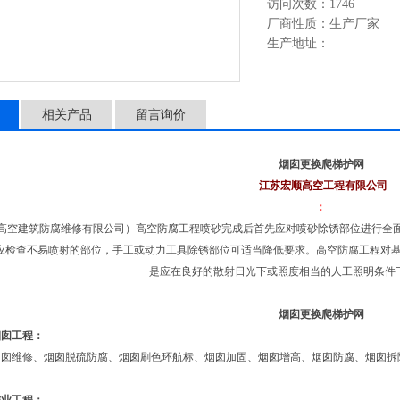
访问次数：1746
厂商性质：生产厂家
生产地址：
相关产品
留言询价
烟囱更换爬梯护网
江苏宏顺高空工程有限公司
：
顺高空建筑防腐维修有限公司）高空防腐工程喷砂完成后首先应对喷砂除锈部位进行全
应检查不易喷射的部位，手工或动力工具除锈部位可适当降低要求。高空防腐工程对
是应在良好的散射日光下或照度相当的人工照明条件
烟囱更换爬梯护网
烟囱工程：
烟囱维修、烟囱脱硫防腐、烟囱刷色环航标、烟囱加固、烟囱增高、烟囱防腐、烟囱拆