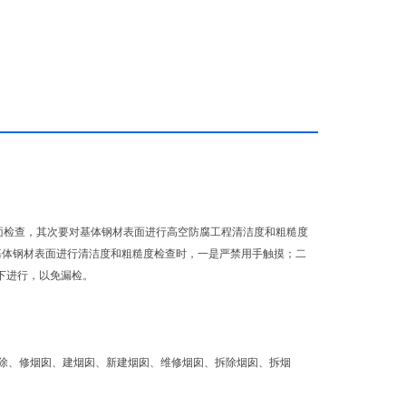
面检查，其次要对基体钢材表面进行高空防腐工程清洁度和粗糙度
基体钢材表面进行清洁度和粗糙度检查时，一是严禁用手触摸；二
下进行，以免漏检。
除、修烟囱、建烟囱、新建烟囱、维修烟囱、拆除烟囱、拆烟