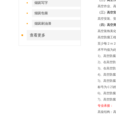
（二）高空
烟囱写字
高空作业、
（三）高空
烟囱包箍
高空安装、
烟囱刷油漆
（四）高空
高空装饰美
查看更多
高空防腐工程
至少每２ｍ
术平均值为
1)、高空防
2)、在高空
3)、在高空
4)、高空防
5)、高空防
标号为Ｃ25
6)、高空防
7)、高空防
专业承接：
高耸结构：高