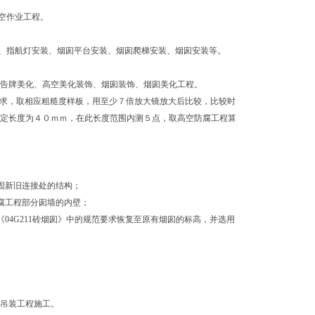
空作业工程。
、指航灯安装、烟囱平台安装、烟囱爬梯安装、烟囱安装等。
广告牌美化、高空美化装饰、烟囱装饰、烟囱美化工程。
术要求，取相应粗糙度样板，用至少７倍放大镜放大后比较，比较时
评定长度为４０ｍｍ，在此长度范围内测５点，取高空防腐工程算
加固新旧连接处的结构；
防腐工程部分囱墙的内壁；
《04G211砖烟囱》中的规范要求恢复至原有烟囱的标高，并选用
；
、吊装工程施工。