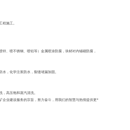
工程施工。
喷锌、喷不锈钢、喷铝等）金属喷涂防腐，块材衬内铺砌防腐，
防水，化学注浆防水，裂缝堵漏加固。
洗，高压饱和蒸汽清洗。
矿企业建设服务的宗旨，努力奋斗，用我们的智慧与热情提供更*