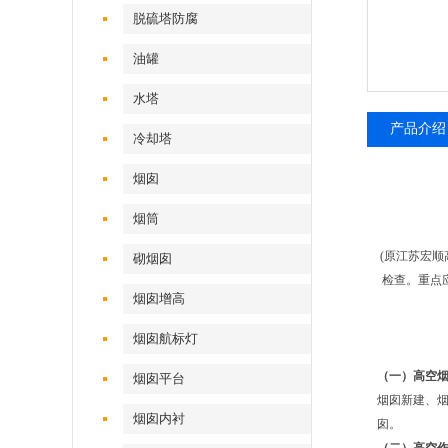
脱硫塔防腐
油罐
水塔
产品介绍
冷却塔
烟囱
烟筒
(原江苏宏
砌烟囱
检查。重点
烟囱增高
烟囱航标灯
（一）高空
烟囱平台
烟囱新建、
烟囱内衬
囱。