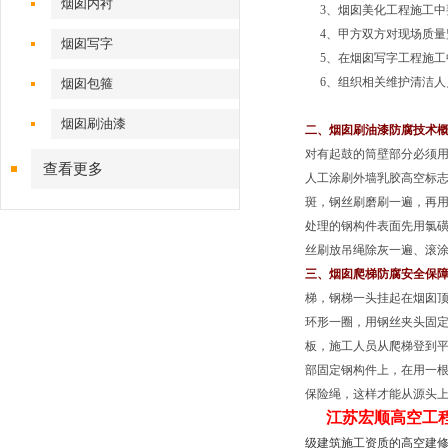
烟囱内衬
3、烟囱美化工程施工中
4、甲方双方对现场质量
烟囱写字
5、在烟囱写字工程施工
6、组织相关维护清洁人
烟囱包箍
烟囱刷油漆
二、烟囱刷油漆防腐技术
对有起鼓的筒壁部分必须用
查看更多
人工涂刷外墙乳胶高空标志
斑，钢丝刷磨刷一遍，再
处理的钢构件表面先用氯
丝刷放吊绳除灰一遍、滚涂
三、烟囱爬梯防腐安全保
梯，钢梯一头挂起在烟囱顶
环形一圈，用钢丝夹头固定
板，施工人员从爬梯登到平
部固定钢构件上，在用一
保险绳，这样才能从源头上
江苏宏顺高空工
级建筑施工资质的高空建