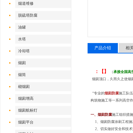
烟道维修
脱硫塔防腐
油罐
水塔
产品介绍
相
冷却塔
烟囱
：【】
（
承接全国高
烟筒
烟囱顶口，久而久之使烟
砌烟囱
“专业的
烟囱防腐
施工队伍
烟囱增高
构筑物施工等一系列高空作
烟囱航标灯
一、
烟囱防腐
施工组织措
1、烟囱防腐涂刷工程施
烟囱平台
2、切实做好安全和技术