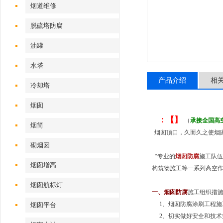
烟道维修
脱硫塔防腐
油罐
水塔
产品介绍
相
冷却塔
烟囱
：【】
（
承接全国高
烟筒
烟囱顶口，久而久之使烟
砌烟囱
“专业的
烟囱防腐
施工队伍
烟囱增高
构筑物施工等一系列高空作
烟囱航标灯
一、
烟囱防腐
施工组织措
1、烟囱防腐涂刷工程施
烟囱平台
2、切实做好安全和技术