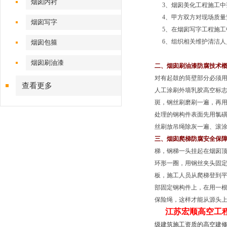
烟囱内衬
3、烟囱美化工程施工中
4、甲方双方对现场质量
烟囱写字
5、在烟囱写字工程施工
6、组织相关维护清洁人
烟囱包箍
烟囱刷油漆
二、烟囱刷油漆防腐技术
对有起鼓的筒壁部分必须用
查看更多
人工涂刷外墙乳胶高空标志
斑，钢丝刷磨刷一遍，再
处理的钢构件表面先用氯
丝刷放吊绳除灰一遍、滚涂
三、烟囱爬梯防腐安全保
梯，钢梯一头挂起在烟囱顶
环形一圈，用钢丝夹头固定
板，施工人员从爬梯登到平
部固定钢构件上，在用一
保险绳，这样才能从源头上
江苏宏顺高空工
级建筑施工资质的高空建