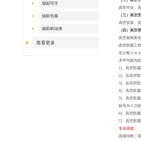
（二）高空
烟囱写字
高空作业、
（三）高空
烟囱包箍
高空安装、
烟囱刷油漆
（四）高空
高空装饰美
查看更多
高空防腐工程
至少每２ｍ
术平均值为
1)、高空防
2)、在高空
3)、在高空
4)、高空防
5)、高空防
标号为Ｃ25
6)、高空防
7)、高空防
专业承接：
高耸结构：高