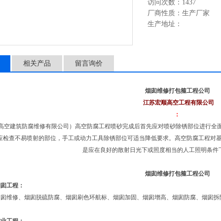
访问次数：1437
厂商性质：生产厂家
生产地址：
相关产品
留言询价
烟囱维修打包箍工程公司
江苏宏顺高空工程有限公司
：
顺高空建筑防腐维修有限公司）高空防腐工程喷砂完成后首先应对喷砂除锈部位进行全
应检查不易喷射的部位，手工或动力工具除锈部位可适当降低要求。高空防腐工程对
是应在良好的散射日光下或照度相当的人工照明条件
烟囱维修打包箍工程公司
烟囱工程：
烟囱维修、烟囱脱硫防腐、烟囱刷色环航标、烟囱加固、烟囱增高、烟囱防腐、烟囱拆