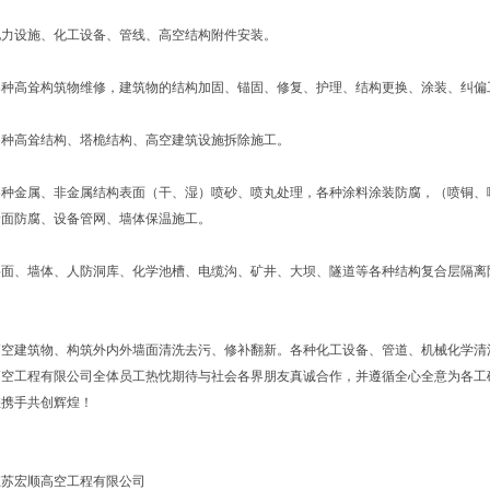
电力设施、化工设备、管线、高空结构附件安装。
各种高耸构筑物维修，建筑物的结构加固、锚固、修复、护理、结构更换、涂装、纠偏
各种高耸结构、塔桅结构、高空建筑设施拆除施工。
各种金属、非金属结构表面（干、湿）喷砂、喷丸处理，各种涂料涂装防腐，（喷铜、
墙面防腐、设备管网、墙体保温施工。
层面、墙体、人防洞库、化学池槽、电缆沟、矿井、大坝、隧道等各种结构复合层隔离
高空建筑物、构筑外内外墙面清洗去污、修补翻新。各种化工设备、管道、机械化学清
空工程有限公司全体员工热忱期待与社会各界朋友真诚合作，并遵循全心全意为各工
您携手共创辉煌！
江苏宏顺高空工程有限公司