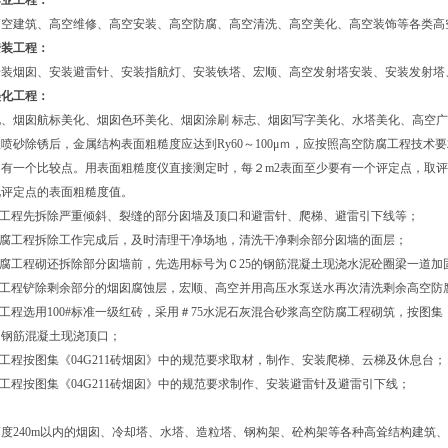
作业工程：
高空建筑、高空维修、高空安装、高空防腐、高空清洗、高空美化、高空装饰等各类高
安装工程：
安装烟囱、安装避雷针、安装指航灯、安装铁塔、宏顺、高空发射塔安装、安装发射塔
美化工程：
化、烟囱航标美化、烟囱色环美化、烟囱涂刷 标志、烟囱写字美化、水塔美化、高空
喷砂除锈后，金属结构表面粗糙度应达到Ry60～100μｍ，应按照高空防腐工程技
２有一个比较点。用表面粗糙度仪直接测定时，每２m2表面至少要有一个评定点，取
此评定点的表面粗糙度值。
腐工程先拆除严重倾斜、裂缝的部分囱墙及顶口和避雷针、爬梯、避雷引下线等；
防腐工程拆除工作完成后，及时清理干净场地，清洗干净剩余部分囱墙的面层；
防腐工程砌还拆除部分囱墙前，先选用标号为Ｃ25的钢筋混凝土现浇水泥砼圈梁一道
腐工程铲除剩余部分的烟囱腐蚀层，宏顺、高空并用高压水泵送水再次清洗剩余高空
腐工程选用100#标准一级红砖，采用＃75水泥石灰混合砂浆高空防腐工程砌筑，按图集
的钢筋混凝土现浇顶口；
腐工程按图集《04G211砖烟囱》中的规范要求取材，制作、安装爬梯、云梯及休息台
腐工程按图集《04G211砖烟囱》中的规范要求制作、安装避雷针及避雷引下线；
度240m以内的烟囱、冷却塔、水塔、造粒塔、钢构架、砼构架等各种高耸结构建筑