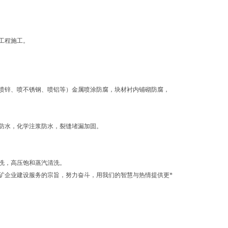
工程施工。
喷锌、喷不锈钢、喷铝等）金属喷涂防腐，块材衬内铺砌防腐，
防水，化学注浆防水，裂缝堵漏加固。
洗，高压饱和蒸汽清洗。
矿企业建设服务的宗旨，努力奋斗，用我们的智慧与热情提供更*