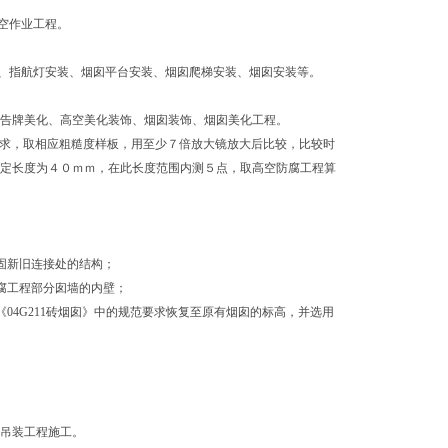
空作业工程。
、指航灯安装、烟囱平台安装、烟囱爬梯安装、烟囱安装等。
广告牌美化、高空美化装饰、烟囱装饰、烟囱美化工程。
术要求，取相应粗糙度样板，用至少７倍放大镜放大后比较，比较时
评定长度为４０ｍｍ，在此长度范围内测５点，取高空防腐工程算
加固新旧连接处的结构；
防腐工程部分囱墙的内壁；
《04G211砖烟囱》中的规范要求恢复至原有烟囱的标高，并选用
；
、吊装工程施工。