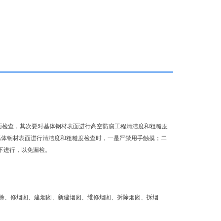
面检查，其次要对基体钢材表面进行高空防腐工程清洁度和粗糙度
基体钢材表面进行清洁度和粗糙度检查时，一是严禁用手触摸；二
下进行，以免漏检。
除、修烟囱、建烟囱、新建烟囱、维修烟囱、拆除烟囱、拆烟