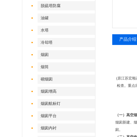
脱硫塔防腐
油罐
水塔
产品介绍
冷却塔
烟囱
烟筒
(原江苏宏
砌烟囱
检查。重点
烟囱增高
烟囱航标灯
（一）高空
烟囱平台
烟囱新建、
烟囱内衬
囱。