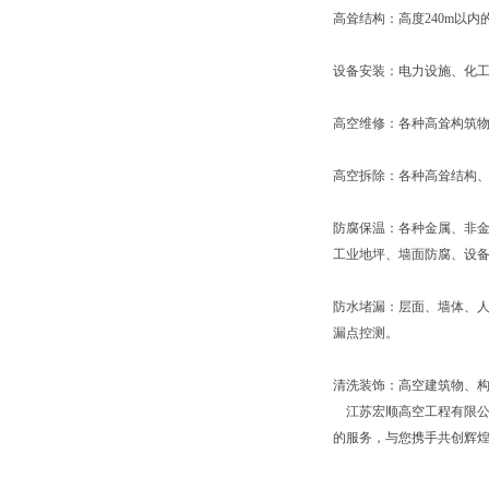
高耸结构：高度240m以
设备安装：电力设施、化
高空维修：各种高耸构筑
高空拆除：各种高耸结构
防腐保温：各种金属、非
工业地坪、墙面防腐、设
防水堵漏：层面、墙体、
漏点控测。
清洗装饰：高空建筑物、
江苏宏顺高空工程有限公
的服务，与您携手共创辉