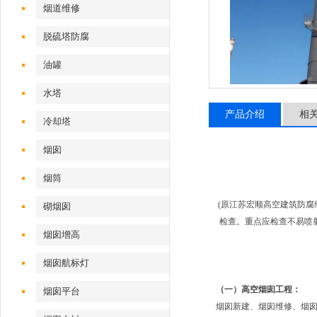
烟道维修
脱硫塔防腐
油罐
水塔
产品介绍
相
冷却塔
烟囱
烟筒
(原江苏宏顺高空建筑防
砌烟囱
检查。重点应检查不易喷
烟囱增高
烟囱航标灯
（一）高空烟囱工程：
烟囱平台
烟囱新建、烟囱维修、烟