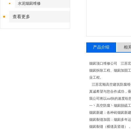
水泥烟囱维修
查看更多
产品介绍
相
烟囱顶口维修公司 江苏宏
烟囱拆除工程、烟囱加固
业工程。
江苏宏顺高空建筑防腐维修
真诚希望与您合作成功，
我公司将以zui快的速度
一丶高空防腐丶烟囱脱硫
烟囱新建：各种砖烟囱新建
烟囱裂缝加固：烟囱多年
烟囱裂缝（横缝及竖缝），