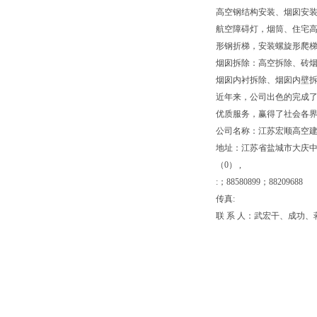
高空钢结构安装、烟囱安装
航空障碍灯，烟筒、住宅高楼
形钢折梯，安装螺旋形爬
烟囱拆除：高空拆除、砖
烟囱内衬拆除、烟囱内壁
近年来，公司出色的完成了
优质服务，赢得了社会各
公司名称：江苏宏顺高空
地址：江苏省盐城市大庆中路
（0） ,
:；88580899；88209688
传真:
联 系 人：武宏干、成功、