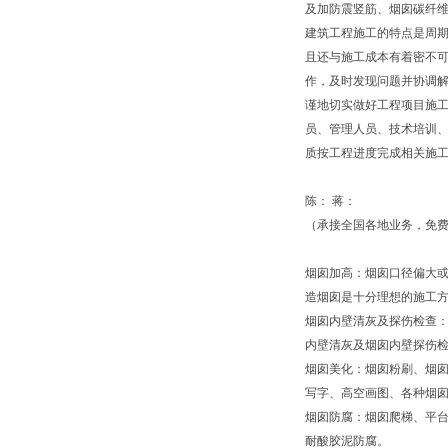
及加防震竖筋、烟囱碳纤
建筑工程施工的特点是周
且还与施工成本有着密不
作，及时发现问题并协调
谨地切实做好工程项目施
员、管理人员、技术培训
质按工程进度完成相关施
陈： 蒋：
（承接全国各地业务，免费
烟囱加高：烟囱口径偏大
造烟囱是十分理想的施工
烟囱内壁清灰及探伤检查
内壁清灰及烟囱内壁探伤
烟囱美化：烟囱粉刷、烟
写字、高空画图、各种烟
烟囱防腐：烟囱爬梯、平
耐酸胶泥防腐。